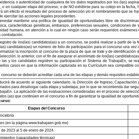
existencia o autenticidad de cualquiera de los datos registrados por los (las) as
, o en cualquier etapa del proceso; o de NO exhibirse para su cotejo en la fecha, 
rá sin efecto el resultado del proceso de selección y/o el nombramiento que se hay
e ejercitar las acciones legales procedentes.
enestar mantiene una política de igualdad de oportunidades libre de discrimina
ísica, características genéticas, embarazo, preferencias sexuales, condiciones de s
gnidad humana, en atención a lo cual en ningún caso serán requeridos exámenes d
a contratación.
 registro de los(las) candidatos(as) a un concurso, se podrá realizar a partir de l
(las) candidatos(as) un número de folio de participación para el concurso una vez
ormalizar la inscripción al concurso de la plaza de que se trate y de identificación
lección; lo anterior, con el fin de asegurar el anonimato de los(las) candidatos(as
as y los candidatos registren su participación el Sistema de TrabajaEn, se real
uellos casos en que la información capturada en su Currículum sea compatible con 
l concurso se deberán acreditar cada una de las etapas y demás requisitos estable
ucirá de acuerdo al siguiente calendario, la Dirección de Ingreso, Capacitación y 
mados para desahogar cada etapa y subetapa, por lo que se recomienda dar seguim
ajaEn. La aplicación de las evaluaciones consideradas en el proceso de selección
datos (as) que continúen en el concurso a fin de garantizar la igualdad de oportuni
curso:
Etapas del Concurso
ocatoria
tes (en la página www.trabajaen.gob.mx)
 de 2023 al 5 de enero de 2024.
mientos (capacidades técnicas)