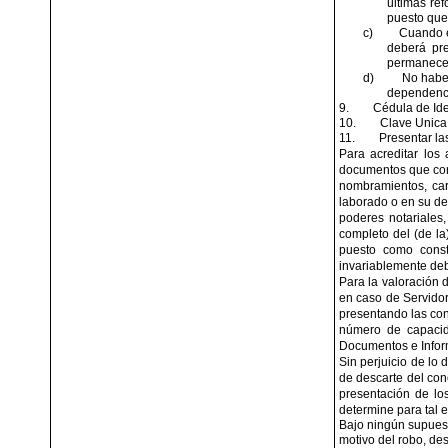
últimas re
puesto que
c)
Cuando el
deberá pr
permanecer
d)
No haber
dependencia
9.
Cédula de Ide
10.
Clave Unica
11.
Presentar la
Para acreditar los
documentos que comp
nombramientos, car
laborado o en su de
poderes notariales
completo del (de la
puesto como consta
invariablemente deb
Para la valoración 
en caso de Servidore
presentando las con
número de capacida
Documentos e Infor
Sin perjuicio de lo
de descarte del con
presentación de los
determine para tal e
Bajo ningún supuesto
motivo del robo, des