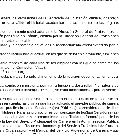
stituto Nacional Electoral, NO será aceptada como medio de identificación
 General de Profesiones de la Secretaría de Educación Pública, vigente; o
 no será válido el historial académico que se imprime de las páginas
ados debidamente registrados ante la Dirección General de Profesiones de
ón por Título en Trámite, emitida por la Dirección General de Profesiones
rmatividad aplicable.
lado y la constancia de validez o reconocimiento oficial expedido por la
trados incluyendo el actual, en los que se detallen claramente, funciones
bable respecto de cada uno de los empleos con los que se acrediten los
rla en el Currículum Vítae).
0 años de edad).
otesta, para su llenado al momento de la revisión documental, en el cual
a condición migratoria permita la función a desarrollar; No haber sido
stico o ser ministro(a) de culto; No estar inhabilitado(a) para el servicio
ha en que el concurso sea publicado en el Diario Oficial de la Federación,
en cuenta, las últimas que haya aplicado el servidor público de carrera
yan practicado como Servidores(as) Públicos(as) considerados de libre
itulares. Para las promociones por concurso de los(las) Servidores (as)
la cual obtuvieron su nombramiento como Titular no formará parte de las
e la Ley del Servicio Profesional de Carrera en la Administración Pública
as materias de Recursos Humanos y del Servicio Profesional de Carrera,
y Organización y el Manual del Servicio Profesional de Carrera y sus