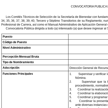
CONVOCATORIA PUBLICA D
Los Comités Técnicos de Selección de la Secretaría de Bienestar con fundamento 
34, 35, 36, 37, 38, 39, 40, Tercero y Séptimo Transitorios de su Reglamento; 
Profesional de Carrera, así como el Manual Administrativo de Aplicación General 
Convocatoria Pública dirigida a todo (a) interesado (a) que desee ingresar al
Puesto
Código de Puesto
Nivel Administrativo
Percepción Mensual Bruta
Tipo de Nombramiento
Adscripción
Dirección General de Recur
Funciones Principales
1.
Supervisar y verificar
Nómina.
2.
Supervisar que la 
procedimiento, normativi
3.
Coordinar la realizaci
4.
Coordinar la elaboraci
5.
Coordinar y programar l
6.
Coordinar la presenta
ante diversas instancias 