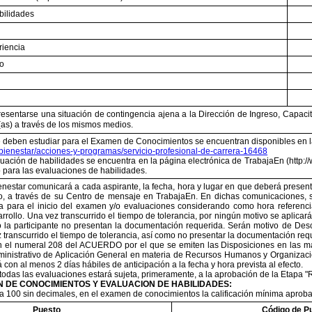
bilidades
riencia
to
resentarse una situación de contingencia ajena a la Dirección de Ingreso, Capacita
s(as) a través de los mismos medios.
 deben estudiar para el Examen de Conocimientos se encuentran disponibles en la p
bienestar/acciones-y-programas/servicio-profesional-de-carrera-16468
luación de habilidades se encuentra en la página electrónica de TrabajaEn (http:/
o para las evaluaciones de habilidades.
enestar comunicará a cada aspirante, la fecha, hora y lugar en que deberá present
o, a través de su Centro de mensaje en TrabajaEn. En dichas comunicaciones, s
ia para el inicio del examen y/o evaluaciones considerando como hora referenci
rrollo. Una vez transcurrido el tiempo de tolerancia, por ningún motivo se aplicar
o la participante no presentan la documentación requerida.
Serán motivo de Desc
 transcurrido el tiempo de tolerancia, así como no presentar la documentación requ
 el numeral 208 del ACUERDO por el que se emiten las Disposiciones en las mat
nistrativo de Aplicación General en materia de Recursos Humanos y Organización 
á con al menos 2 días hábiles de anticipación a la fecha y hora prevista al efecto.
todas las evaluaciones estará sujeta, primeramente, a la aprobación de la Etapa "R
 DE CONOCIMIENTOS Y EVALUACION DE HABILIDADES:
a 100 sin decimales, en el examen de conocimientos la calificación mínima aprobat
Puesto
Código de P