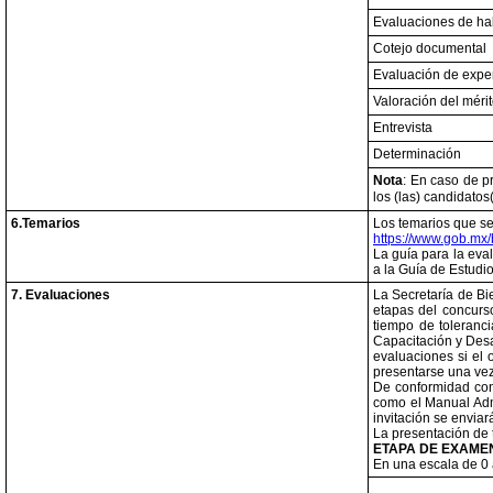
Evaluaciones de ha
Cotejo documental
Evaluación de expe
Valoración del méri
Entrevista
Determinación
Nota
: En caso de p
los (las) candidato
6.Temarios
Los temarios que se
https://www.gob.mx/
La guía para la eva
a la Guía de Estudi
7. Evaluaciones
La Secretaría de Bi
etapas del concurs
tiempo de toleranc
Capacitación y Desa
evaluaciones si el 
presentarse una vez
De conformidad con
como el Manual Admi
invitación se enviar
La presentación de 
ETAPA DE EXAMEN
En una escala de 0 