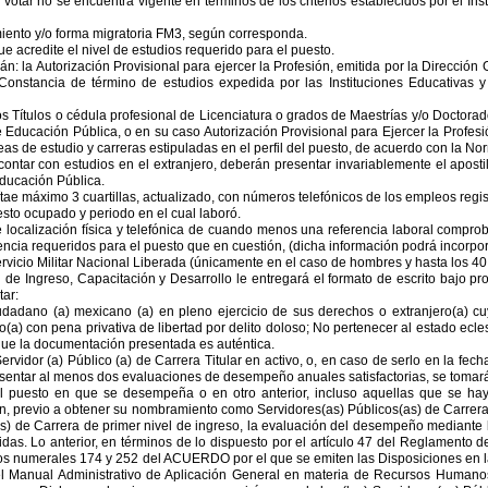
 votar no se encuentra vigente en términos de los criterios establecidos por el In
iento y/o forma migratoria FM3, según corresponda.
 acredite el nivel de estudios requerido para el puesto.
án: la Autorización Provisional para ejercer la Profesión, emitida por la Dirección
Constancia de término de estudios expedida por las Instituciones Educativas y
os Títulos o cédula profesional de Licenciatura o grados de Maestrías y/o Doctor
e Educación Pública, o en su caso Autorización Provisional para Ejercer la Profesi
eas de estudio y carreras estipuladas en el perfil del puesto, de acuerdo con la No
contar con estudios en el extranjero, deberán presentar invariablemente el apostil
ducación Pública.
tae máximo 3 cuartillas, actualizado, con números telefónicos de los empleos regis
esto ocupado y periodo en el cual laboró.
 localización física y telefónica de cuando menos una referencia laboral compro
ncia requeridos para el puesto que en cuestión, (dicha información podrá incorpora
Servicio Militar Nacional Liberada (únicamente en el caso de hombres y hasta los 4
 de Ingreso, Capacitación y Desarrollo le entregará el formato de escrito bajo pr
ar:
udadano (a) mexicano (a) en pleno ejercicio de sus derechos o extranjero(a) cuy
(a) con pena privativa de libertad por delito doloso; No pertenecer al estado eclesiá
 que la documentación presentada es auténtica.
ervidor (a) Público (a) de Carrera Titular en activo, o, en caso de serlo en la fec
sentar al menos dos evaluaciones de desempeño anuales satisfactorias, se tomarán 
 el puesto en que se desempeña o en otro anterior, incluso aquellas que se ha
n, previo a obtener su nombramiento como Servidores(as) Públicos(as) de Carrera T
as) de Carrera de primer nivel de ingreso, la evaluación del desempeño mediante 
das. Lo anterior, en términos de lo dispuesto por el artículo 47 del Reglamento d
los numerales 174 y 252 del ACUERDO por el que se emiten las Disposiciones en l
l Manual Administrativo de Aplicación General en materia de Recursos Humanos 