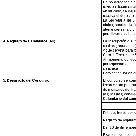
De no acreditar la 
revisión documental
en su caso, se deja
reserva el derecho d
La Secretaría de Bi
étnico, apariencia f
atente contra la di
para llevar a cabo l
4. Registro de Candidatos (as)
La inscripción o el
cual asignará a los
y que servirá para f
Comité Técnico de Se
Al momento de que l
participación en aq
concurso.
Para continuar en e
5. Desarrollo del Concurso
El concurso se cond
fecha y hora progra
de mensajes de Trab
(as) los (las) candi
Calendario del con
Publicación de conv
Registro de aspiran
Del 20 de diciembre
Exámenes de conoci