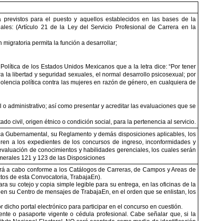
ia previstos para el puesto y aquellos establecidos en las bases de la
ales: (Artículo 21 de la Ley del Servicio Profesional de Carrera en la
migratoria permita la función a desarrollar;
 Política de los Estados Unidos Mexicanos que a la letra dice: “Por tener
tra la libertad y seguridad sexuales, el normal desarrollo psicosexual; por
 violencia política contra las mujeres en razón de género, en cualquiera de
l o administrativo; así como presentar y acreditar las evaluaciones que se
o civil, origen étnico o condición social, para la pertenencia al servicio.
ca Gubernamental, su Reglamento y demás disposiciones aplicables, los
gren a los expedientes de los concursos de ingreso, inconformidades y
evaluación de conocimientos y habilidades gerenciales, los cuales serán
merales 121 y 123 de las Disposiciones
evará a cabo conforme a los Catálogos de Carreras, de Campos y Areas de
ctos de esta Convocatoria, TrabajaEn).
ra su cotejo y copia simple legible para su entrega, en las oficinas de la
n en su Centro de mensajes de TrabajaEn, en el orden que se enlistan, los
icho portal electrónico para participar en el concurso en cuestión.
igente o pasaporte vigente o cédula profesional. Cabe señalar que, si la