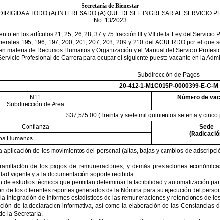
Secretaría de Bienestar
IRIGIDA A TODO (A) INTERESADO (A) QUE DESEE INGRESAR AL SERVICIO
No. 13/2023
en los artículos 21, 25, 26, 28, 37 y 75 fracción III y VII de la Ley del Servicio P
numerales 195, 196, 197, 200, 201, 207, 208, 209 y 210 del ACUERDO por el que 
en materia de Recursos Humanos y Organización y el Manual del Servicio Profesiona
 Servicio Profesional de Carrera para ocupar el siguiente puesto vacante en la Admi
Subdirección de Pagos
20-412-1-M1C015P-0000399-E-C-M
N11
Número de vac
Subdirección de Area
$37,575.00 (Treinta y siete mil quinientos setenta y cinc
Confianza
Sede
(Radicació
sos Humanos
 la aplicación de los movimientos del personal (altas, bajas y cambios de adscripc
tramitación de los pagos de remuneraciones, y demás prestaciones económicas a
dad vigente y a la documentación soporte recibida.
ón de estudios técnicos que permitan determinar la factibilidad y automatización 
ón de los diferentes reportes generados de la Nómina para su ejecución del persona
a integración de informes estadísticos de las remuneraciones y retenciones de los 
ción de la declaración informativa, así como la elaboración de las Constancias de
de la Secretaría.