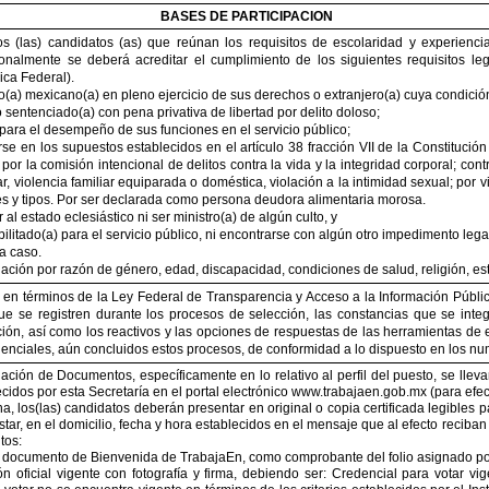
BASES DE PARTICIPACION
los (las) candidatos (as) que reúnan los requisitos de escolaridad y experienc
onalmente se deberá acreditar el cumplimiento de los siguientes requisitos leg
ica Federal).
(a) mexicano(a) en pleno ejercicio de sus derechos o extranjero(a) cuya condición 
 sentenciado(a) con pena privativa de libertad por delito doloso;
 para el desempeño de sus funciones en el servicio público;
se en los supuestos establecidos en el artículo 38 fracción VII de la Constitución
 por la comisión intencional de delitos contra la vida y la integridad corporal; con
iar, violencia familiar equiparada o doméstica, violación a la intimidad sexual; por
s y tipos. Por ser declarada como persona deudora alimentaria morosa.
al estado eclesiástico ni ser ministro(a) de algún culto, y
bilitado(a) para el servicio público, ni encontrarse con algún otro impedimento lega
a caso.
nación por razón de género, edad, discapacidad, condiciones de salud, religión, estad
en términos de la Ley Federal de Transparencia y Acceso a la Información Públi
ue se registren durante los procesos de selección, las constancias que se inte
ión, así como los reactivos y las opciones de respuestas de las herramientas de 
enciales, aún concluidos estos procesos, de conformidad a lo dispuesto en los nu
ación de Documentos, específicamente en lo relativo al perfil del puesto, se ll
ecidos por esta Secretaría en el portal electrónico www.trabajaen.gob.mx (para efe
, los(las) candidatos deberán presentar en original o copia certificada legibles pa
star, en el domicilio, fecha y hora establecidos en el mensaje que al efecto reciba
tos:
 documento de Bienvenida de TrabajaEn, como comprobante del folio asignado por d
ión oficial vigente con fotografía y firma, debiendo ser: Credencial para votar v