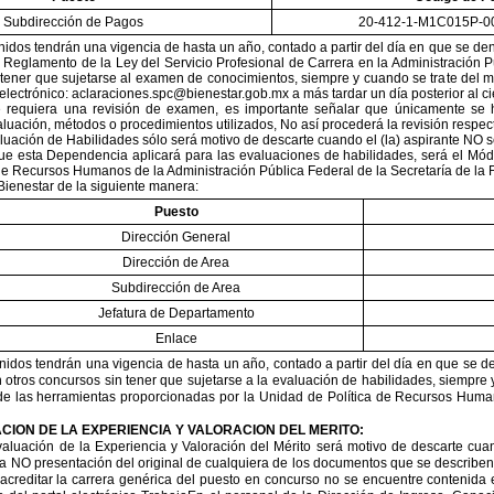
Subdirección de Pagos
20-412-1-M1C015P-0
nidos tendrán una vigencia de hasta un año, contado a partir del día en que se de
el Reglamento de la Ley del Servicio Profesional de Carrera en la Administración Pú
 tener que sujetarse al examen de conocimientos, siempre y cuando se trate del mis
electrónico: aclaraciones.spc@bienestar.gob.mx a más tardar un día posterior al ci
requiera una revisión de examen, es importante señalar que únicamente se har
luación, métodos o procedimientos utilizados, No así procederá la revisión respecto
uación de Habilidades sólo será motivo de descarte cuando el (la) aspirante NO s
ue esta Dependencia aplicará para las evaluaciones de habilidades, será el Mó
de Recursos Humanos de la Administración Pública Federal de la Secretaría de la 
 Bienestar de la siguiente manera:
Puesto
Dirección General
Dirección de Area
Subdirección de Area
Jefatura de Departamento
Enlace
nidos tendrán una vigencia de hasta un año, contado a partir del día en que se de
n otros concursos sin tener que sujetarse a la evaluación de habilidades, siempr
de las herramientas proporcionadas por la Unidad de Política de Recursos Human
CION DE LA EXPERIENCIA Y VALORACION DEL MERITO:
aluación de la Experiencia y Valoración del Mérito será
motivo de descarte cuan
a NO presentación del original de cualquiera de los documentos que se describen 
acreditar la carrera genérica del puesto en concurso no se encuentre contenida 