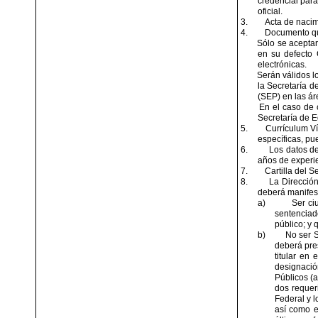
credencial para
oficial.
3.
Acta de nacim
4.
Documento que
Sólo se aceptar
en su defecto 
electrónicas.
Serán válidos l
la Secretaría d
(SEP) en las ár
En el caso de 
Secretaría de E
5.
Currículum Ví
específicas, pu
6.
Los datos de
años de experie
7.
Cartilla del 
8.
La Dirección
deberá manifest
a)
Ser ci
sentenciado
público; y
b)
No ser S
deberá pre
titular en
designació
Públicos (
dos requeri
Federal y 
así como e