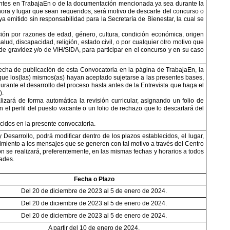
pirantes en TrabajaEn o de la documentación mencionada ya sea durante la
hora y lugar que sean requeridos, será motivo de descarte del concurso o
a emitido sin responsabilidad para la Secretaría de Bienestar, la cual se
ción por razones de edad, género, cultura, condición económica, origen
alud, discapacidad, religión, estado civil, o por cualquier otro motivo que
e gravidez y/o de VIH/SIDA, para participar en el concurso y en su caso
a fecha de publicación de esta Convocatoria en la página de TrabajaEn, la
 que los(las) mismos(as) hayan aceptado sujetarse a las presentes bases,
 durante el desarrollo del proceso hasta antes de la Entrevista que haga el
).
izará de forma automática la revisión curricular, asignando un folio de
el perfil del puesto vacante o un folio de rechazo que lo descartará del
cidos en la presente convocatoria.
Desarrollo, podrá modificar dentro de los plazos establecidos, el lugar,
iento a los mensajes que se generen con tal motivo a través del Centro
 se realizará, preferentemente, en las mismas fechas y horarios a todos
dades.
Fecha o Plazo
Del 20 de diciembre de 2023 al 5 de enero de 2024.
Del 20 de diciembre de 2023 al 5 de enero de 2024.
Del 20 de diciembre de 2023 al 5 de enero de 2024.
A partir del 10 de enero de 2024.