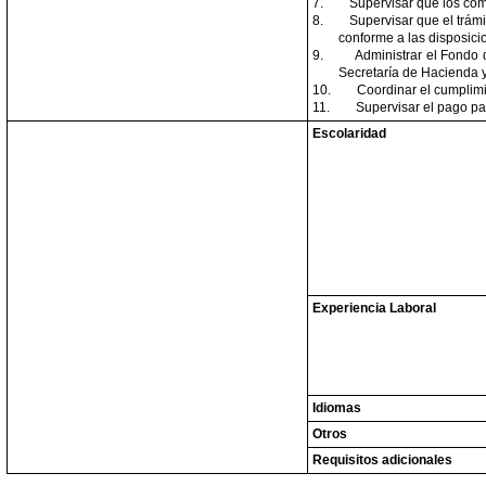
7.
Supervisar que los com
8.
Supervisar que el trámi
conforme a las disposici
9.
Administrar el Fondo 
Secretaría de Hacienda y
10.
Coordinar el cumplimi
11.
Supervisar el pago pa
Escolaridad
Experiencia Laboral
Idiomas
Otros
Requisitos adicionales