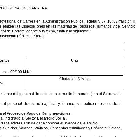
 PROFESIONAL DE CARRERA
rofesional de Carrera en la Administración Pública Federal y 17, 18, 32 fracción II,
se emiten las Disposiciones en las materias de Recursos Humanos y del Servicio
l de Carrera vigente a la fecha, emiten la siguiente:
nistración Pública Federal:
antes
Una
o pesos 00/100 M.N.)
Ciudad de México
n)
ión tanto del personal de estructura como de honorarios) en el Sistema de
l personal de estructura, local y foráneo, se realicen de acuerdo al
para el Proceso de Pago de Remuneraciones.
l integrado al Sector Desarrollo Social.
trabajadores a fin de dar a conocer el avance del ejercicio.
 Sueldos, Salarios, Viáticos, Conceptos Asimilados y Crédito al Salario,