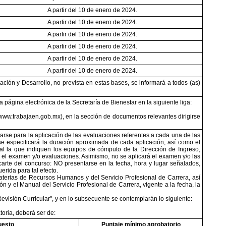
A partir del 10 de enero de 2024.
A partir del 10 de enero de 2024.
A partir del 10 de enero de 2024.
A partir del 10 de enero de 2024.
A partir del 10 de enero de 2024.
A partir del 10 de enero de 2024.
ción y Desarrollo, no prevista en estas bases, se informará a todos (as)
ágina electrónica de la Secretaría de Bienestar en la siguiente liga:
/www.trabajaen.gob.mx), en la sección de documentos relevantes dirigirse
arse para la aplicación de las evaluaciones referentes a cada una de las
e especificará la duración aproximada de cada aplicación, así como el
al la que indiquen los equipos de cómputo de la Dirección de Ingreso,
á el examen y/o evaluaciones. Asimismo, no se aplicará el examen y/o las
arte del concurso: NO presentarse en la fecha, hora y lugar señalados,
erida para tal efecto.
erias de Recursos Humanos y del Servicio Profesional de Carrera, así
y el Manual del Servicio Profesional de Carrera, vigente a la fecha, la
evisión Curricular", y en lo subsecuente se contemplarán lo siguiente:
oria, deberá ser de:
uesto
Puntaje mínimo aprobatorio