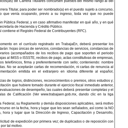
licos(as) de Carrera Titulares concursen puestos del mismo rango al del
rrera Titular, para poder ser nombrado(a) en el puesto sujeto a concurso,
to que venía ocupando, previo a su ingreso, toda vez que no puede
ón Pública Federal, y en caso afirmativo manifestar en qué año, y en qué
ecretaría de Hacienda y Crédito Público.
al contiene el Registro Federal de Contribuyentes (RFC).
omento en el currículo registrado en TrabajaEn, deberá presentar los
rán: hojas únicas de servicios, constancias de servicios, constancias de
onorarios (acompañados de los recibos de pago que soporten el periodo
ajas al IMSS o ISSSTE, recibos de pago, actas constitutivas de empresas,
 telefónicos, firma y preferentemente con sello; conteniendo: nombre
das. No se aceptarán cartas de recomendación, ni cartas de renuncia al
mentación emitida en el extranjero en idioma diferente al español,
as de logros, distinciones, reconocimientos o premios, otros estudios y;
itación que hubiere tomado durante el ejercicio fiscal inmediato anterior,
as evaluaciones de desempeño, las cuales deberá presentar completas y el
as de Calificación (Ver www.trabajaen.gob.mx, dando clic en la liga
ica Federal, su Reglamento y demás disposiciones aplicables, será motivo
oncurso en la fecha, hora y lugar que les sean señalados, así como la NO
, hora y lugar que la Dirección de Ingreso, Capacitación y Desarrollo,
solicitud de expedición por primera vez; de duplicados o de reposición con
por tal motivo.