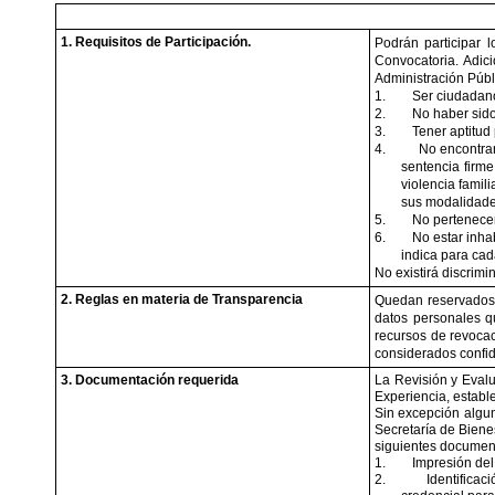
1. Requisitos de Participación.
Podrán participar 
Convocatoria. Adici
Administración Públ
1.
Ser ciudadano
2.
No haber sido
3.
Tener aptitud
4.
No encontrar
sentencia firme
violencia famil
sus modalidade
5.
No pertenecer 
6.
No estar inha
indica para cad
No existirá discrimi
2. Reglas en materia de Transparencia
Quedan reservados 
datos personales q
recursos de revocac
considerados confid
3. Documentación requerida
La Revisión y Evalu
Experiencia, establ
Sin excepción alguna
Secretaría de Biene
siguientes documen
1.
Impresión del
2.
Identificac