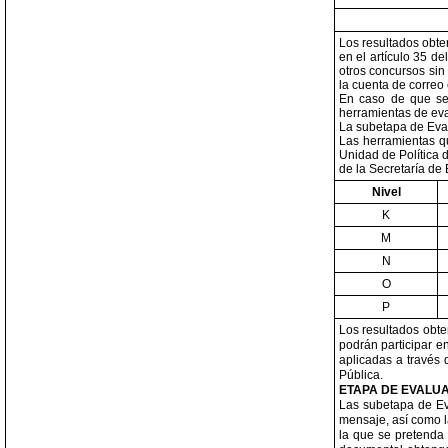
Los resultados obte
en el artículo 35 d
otros concursos sin
la cuenta de correo 
En caso de que se 
herramientas de eva
La subetapa de Eval
Las herramientas q
Unidad de Política 
de la Secretaría de
Nivel
K
M
N
O
P
Los resultados obte
podrán participar e
aplicadas a través 
Pública.
ETAPA DE EVALUA
Las subetapa de Ev
mensaje, así como l
la que se pretenda 