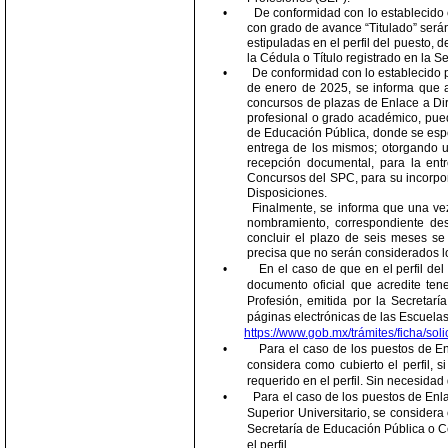
•
De conformidad con lo establecido e
con grado de avance “Titulado” serán
estipuladas en el perfil del puesto, 
la Cédula o Título registrado en la S
•
De conformidad con lo establecido
de enero de 2025, se informa que a
concursos de plazas de Enlace a Dire
profesional o grado académico, pued
de Educación Pública, donde se espec
entrega de los mismos; otorgando u
recepción documental, para la entr
Concursos del SPC, para su incorpor
Disposiciones.
Finalmente, se informa que una vez
nombramiento, correspondiente de
concluir el plazo de seis meses se
precisa que no serán considerados lo
•
En el caso de que en el perfil de
documento oficial que acredite tene
Profesión, emitida por la Secretar
páginas electrónicas de las Escuelas.
https://www.gob.mx/trámites/ficha/so
•
Para el caso de los puestos de En
considera como cubierto el perfil, 
requerido en el perfil. Sin necesidad 
•
Para el caso de los puestos de Enl
Superior Universitario, se considera 
Secretaría de Educación Pública o Cé
el perfil.