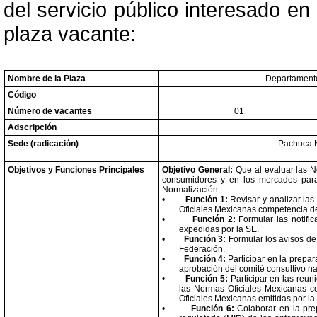
del servicio público interesado en 
plaza vacante:
Nombre de la Plaza
Departamento
Código
Número de vacantes
01
Adscripción
Sede (radicación)
Pachuca N
Objetivos y Funciones Principales
Objetivo General:
Que al evaluar las N
consumidores y en los mercados para 
Normalización.
•
Función 1:
Revisar y analizar las
Oficiales Mexicanas competencia de
•
Función 2:
Formular las notifi
expedidas por la SE.
•
Función 3:
Formular los avisos de
Federación.
•
Función 4:
Participar en la prepar
aprobación del comité consultivo na
•
Función 5:
Participar en las reun
las Normas Oficiales Mexicanas c
Oficiales Mexicanas emitidas por la
•
Función 6:
Colaborar en la prep