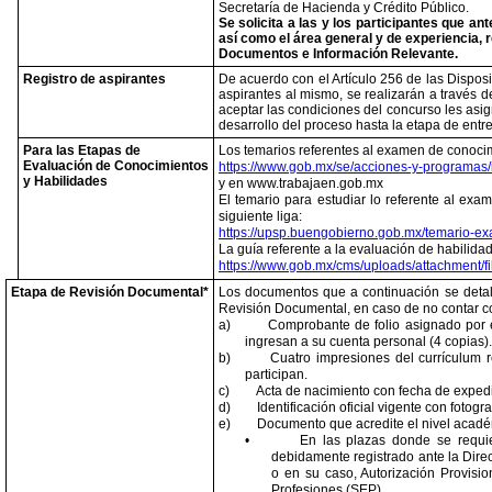
Secretaría de Hacienda y Crédito Público.
Se solicita a las y los participantes que an
así como el área general y de experiencia, 
Documentos e Información Relevante.
Registro de aspirantes
De acuerdo con el Artículo 256 de las Disposic
aspirantes al mismo, se realizarán a través 
aceptar las condiciones del concurso les asign
desarrollo del proceso hasta la etapa de entr
Para las Etapas de
Los temarios referentes al examen de conocim
Evaluación de Conocimientos
https://www.gob.mx/se/acciones-y-programas/
y Habilidades
y en www.trabajaen.gob.mx
El temario para estudiar lo referente al ex
siguiente liga:
https://upsp.buengobierno.gob.mx/temario-e
La guía referente a la evaluación de habilida
https://www.gob.mx/cms/uploads/attachment/
Etapa de Revisión Documental*
Los documentos que a continuación se detal
Revisión Documental, en caso de no contar con
a)
Comprobante de folio asignado por 
ingresan a su cuenta personal (4 copias).
b)
Cuatro impresiones del currículum r
participan.
c)
Acta de nacimiento con fecha de expedic
d)
Identificación oficial vigente con fotogr
e)
Documento que acredite el nivel acadé
•
En las plazas donde se requier
debidamente registrado ante la Dire
o en su caso, Autorización Provisio
Profesiones (SEP).