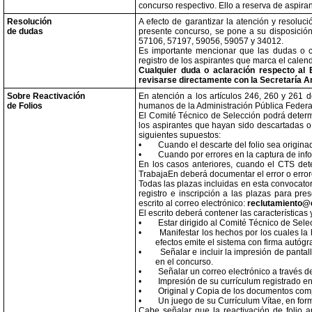
concurso respectivo. Ello a reserva de aspira
Resolución
A efecto de garantizar la atención y resoluc
de dudas
presente concurso, se pone a su disposició
57106, 57197, 59056, 59057 y 34012.
Es importante mencionar que las dudas o c
registro de los aspirantes que marca el calend
Cualquier duda o aclaración respecto al
revisarse directamente con la Secretaría A
Sobre Reactivación
En atención a los artículos 246, 260 y 261 
de Folios
humanos de la Administración Pública Federal
El Comité Técnico de Selección podrá determin
los aspirantes que hayan sido descartadas o
siguientes supuestos:
•
Cuando el descarte del folio sea origina
•
Cuando por errores en la captura de inf
En los casos anteriores, cuando el CTS det
TrabajaEn deberá documentar el error o error
Todas las plazas incluidas en esta convocator
registro e inscripción a las plazas para pres
escrito al correo electrónico:
reclutamiento@
El escrito deberá contener las características
•
Estar dirigido al Comité Técnico de Sel
•
Manifestar los hechos por los cuales la
efectos emite el sistema con firma autóg
•
Señalar e incluir la impresión de panta
en el concurso.
•
Señalar un correo electrónico a través de
•
Impresión de su currículum registrado en
•
Original y Copia de los documentos comp
•
Un juego de su Currículum Vítae, en form
Cabe señalar que la reactivación de folio a