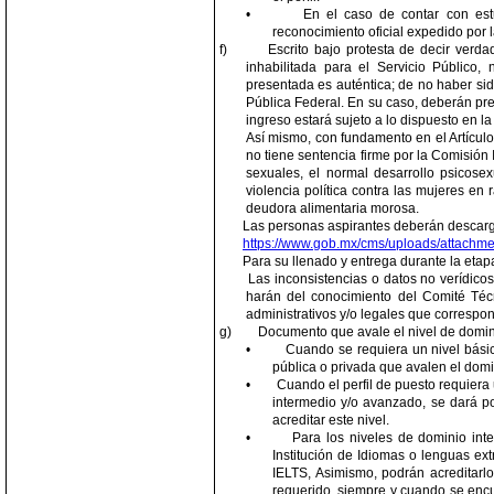
•
En el caso de contar con estu
reconocimiento oficial expedido por 
f)
Escrito bajo protesta de decir verda
inhabilitada para el Servicio Público,
presentada es auténtica; de no haber sid
Pública Federal. En su caso, deberán pres
ingreso estará sujeto a lo dispuesto en la
Así mismo, con fundamento en el Artículo 
no tiene sentencia firme por la Comisión I
sexuales, el normal desarrollo psicosex
violencia política contra las mujeres e
deudora alimentaria morosa.
Las personas aspirantes deberán descargar
https://www.gob.mx/cms/uploads/attachm
Para su llenado y entrega durante la etap
Las inconsistencias o datos no verídicos
harán del conocimiento del Comité Téc
administrativos y/o legales que correspo
g)
Documento que avale el nivel de dominio
•
Cuando se requiera un nivel básic
pública o privada que avalen el domin
•
Cuando el perfil de puesto requiera
intermedio y/o avanzado, se dará po
acreditar este nivel.
•
Para los niveles de dominio int
Institución de Idiomas o lenguas ex
IELTS, Asimismo, podrán acreditarl
requerido, siempre y cuando se encu