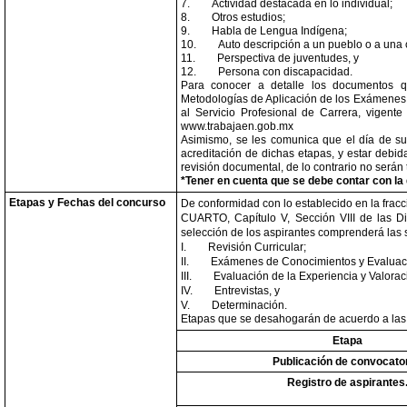
7.
Actividad destacada en lo individual;
8.
Otros estudios;
9.
Habla de Lengua Indígena;
10.
Auto descripción a un pueblo o a una
11.
Perspectiva de juventudes, y
12.
Persona con discapacidad.
Para conocer a detalle los documentos q
Metodologías de Aplicación de los Exámenes d
al Servicio Profesional de Carrera, vigent
www.trabajaen.gob.mx
Asimismo, se les comunica que el día de su
acreditación de dichas etapas, y estar debi
revisión documental, de lo contrario no será
*Tener en cuenta que se debe contar con la d
Etapas y Fechas del concurso
De conformidad con lo establecido en la fracci
CUARTO, Capítulo V, Sección VIII de las D
selección de los aspirantes comprenderá las 
I.
Revisión Curricular;
II.
Exámenes de Conocimientos y Evaluaci
III.
Evaluación de la Experiencia y Valoraci
IV.
Entrevistas, y
V.
Determinación.
Etapas que se desahogarán de acuerdo a las 
Etapa
Publicación de convocator
Registro de aspirantes