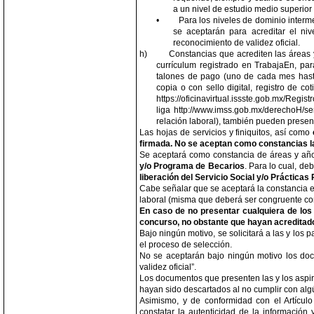
a un nivel de estudio medio superior 
•
Para los niveles de dominio interm
se aceptarán para acreditar el ni
reconocimiento de validez oficial.
h)
Constancias que acrediten las áreas y
currículum registrado en TrabajaEn, para
talones de pago (uno de cada mes hast
copia o con sello digital, registro de c
https://oficinavirtual.issste.gob.mx/Regi
liga http://www.imss.gob.mx/derechoH/se
relación laboral), también pueden prese
Las hojas de servicios y finiquitos, así como
firmada. No se aceptan como constancias l
Se aceptará como constancia de áreas y año
y/o Programa de Becarios
. Para lo cual, d
liberación del Servicio Social y/o Prácticas
Cabe señalar que se aceptará la constancia 
laboral (misma que deberá ser congruente con 
En caso de no presentar cualquiera de lo
concurso, no obstante que hayan acreditad
Bajo ningún motivo, se solicitará a las y los
el proceso de selección.
No se aceptarán bajo ningún motivo los doc
validez oficial”.
Los documentos que presenten las y los aspi
hayan sido descartados al no cumplir con al
Asimismo, y de conformidad con el Artícu
constatar la autenticidad de la información