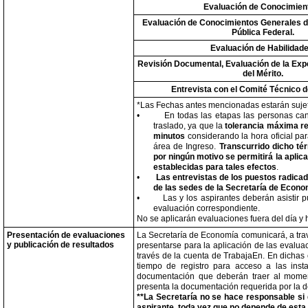
Evaluación de Conocimien
Evaluación de Conocimientos Generales d
Pública Federal.
Evaluación de Habilidade
Revisión Documental, Evaluación de la Expe
del Mérito.
Entrevista con el Comité Técnico d
*Las Fechas antes mencionadas estarán suje
•
En todas las etapas las personas can
traslado, ya que la
tolerancia máxima re
minutos
considerando la hora oficial p
área de Ingreso.
Transcurrido dicho té
por ningún motivo se permitirá la aplic
establecidas para tales efectos
.
•
Las entrevistas de los puestos radicad
de las sedes de la Secretaría de Econo
•
Las y los aspirantes deberán asistir p
evaluación correspondiente.
No se aplicarán evaluaciones fuera del día y
Presentación de evaluaciones
La Secretaría de Economía comunicará, a travé
y publicación de resultados
presentarse para la aplicación de las evaluac
través de la cuenta de TrabajaEn. En dichas 
tiempo de registro para acceso a las inst
documentación que deberán traer al momento
presenta la documentación requerida por la 
**La Secretaría no se hace responsable si 
aspirante, toda vez que no depende de esta 