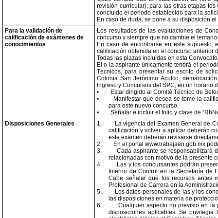
revisión curricular); para las otras etapas l
concluido el periodo establecido para la solici
En caso de duda, se pone a su disposición e
Para la validación de
Los resultados de las evaluaciones de Cono
calificación de exámenes de
concurso y siempre que no cambie el temario o
conocimientos
En caso de encontrarse en este supuesto, el
calificación obtenida en el concurso anterior
Todas las plazas incluidas en esta Convocator
El o la aspirante únicamente tendrá el period
Técnicos, para presentar su escrito de sol
Colonia San Jerónimo Aculco, demarcación t
Ingreso y Concursos del SPC, en un horario de
•
Estar dirigido al Comité Técnico de Sele
•
Manifestar que desea se tome la calif
para este nuevo concurso.
•
Señalar e incluir el folio y clave de “RhN
Disposiciones Generales
1.
La vigencia del Examen General de Con
calificación y volver a aplicar deberán 
este examen deberán revisarse directame
2.
En el portal www.trabajaen.gob.mx podrá
3.
Cada aspirante se responsabilizará d
relacionadas con motivo de la presente c
4.
Las y los concursantes podrán presen
Interno de Control en la Secretaría de 
Cabe señalar que los recursos antes m
Profesional de Carrera en la Administrac
5.
Los datos personales de las y los con
las disposiciones en materia de protección
6.
Cualquier aspecto no previsto en la
disposiciones aplicables. Se privilegia