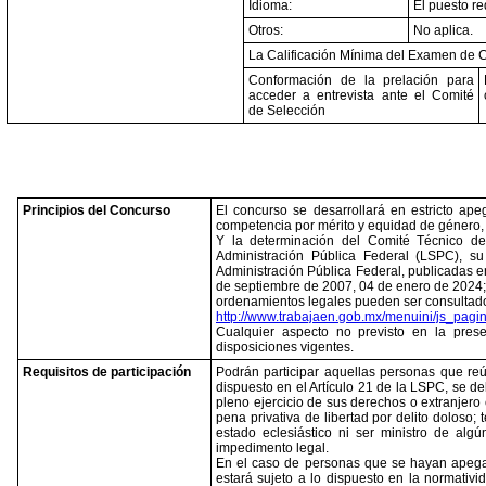
Idioma:
El puesto re
Otros:
No aplica.
La Calificación Mínima del Examen de C
Conformación de la prelación para
acceder a entrevista ante el Comité
de Selección
Principios del Concurso
El concurso se desarrollará en estricto apego
competencia por mérito y equidad de género, 
Y la determinación del Comité Técnico de
Administración Pública Federal (LSPC), 
Administración Pública Federal, publicadas en
de septiembre de 2007, 04 de enero de 2024; 
ordenamientos legales pueden ser consultados 
http://www.trabajaen.gob.mx/menuini/js_pagi
Cualquier aspecto no previsto en la pres
disposiciones vigentes.
Requisitos de participación
Podrán participar aquellas personas que reú
dispuesto en el Artículo 21 de la LSPC, se d
pleno ejercicio de sus derechos o extranjero 
pena privativa de libertad por delito doloso;
estado eclesiástico ni ser ministro de algú
impedimento legal.
En el caso de personas que se hayan apegad
estará sujeto a lo dispuesto en la normativi