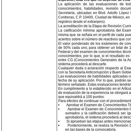
La aplicación de las evaluaciones de tod
conocimientos, habilidades, revisión docum
Secretaría, ubicadas en Blvd. Adolfo López
Contreras, C.P. 10400, Ciudad de México, en 
registros desde el extranjero).
La acreditación de la Etapa de Revisión Curri
La calificación mínima aprobatoria del Exa
misma que se señala en el perfil de cada pues
aciertos sobre el número de reactivos que c
El valor ponderado de los exámenes de conoc
de 50% cada uno, para obtener un total de 
Federal y del examen de conocimientos técni
conocimientos; por lo que, si el resultado es
entre CG (Conocimientos Generales de la Ad
sistema procederá al descarte.
Cualquier duda o aclaración respecto al Exa
con la Secretaría Anticorrupción y Buen Gobie
Las evaluaciones de habilidades aplicadas co
fecha de su aplicación. Por lo que, podrán 
término señalado. Estas evaluaciones tendrán 
En cumplimiento a lo establecido en el Artíc
de evaluación de la experiencia se otorgará a
que equivaldrá a 100 puntos.
Para efectos de continuar con el procedimient
•
Aprobar el
Examen de Conocimientos Técn
•
Aprobar el Examen de
Conocimientos G
sumados y la calificación deberá ser ig
aprobatoria, el sistema procederá al desc
•
Si aprueban las etapas antes mencionada
•
Posteriormente, se realiza la Revisión
en las bases de la convocatoria.