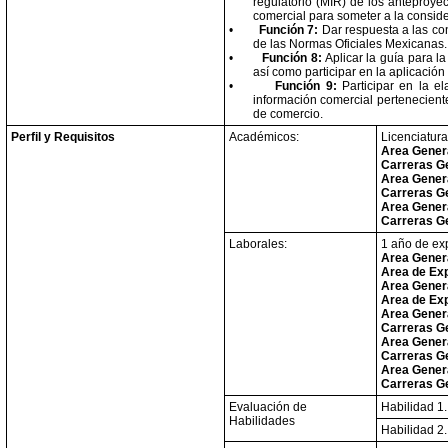
regulatorio (MIR) de los anteproye
comercial para someter a la consid
•
Función 7:
Dar respuesta a las con
de las Normas Oficiales Mexicanas.
•
Función 8:
Aplicar la guía para l
así como participar en la aplicación
•
Función 9:
Participar en la e
información comercial perteneciente
de comercio.
Perfil y Requisitos
Académicos:
Licenciatura
Area Gener
Carreras G
Area Gener
Carreras G
Area Gener
Carreras G
Laborales:
1 año de ex
Area Gener
Area de Ex
Area Gener
Area de Ex
Area Gener
Carreras G
Area Gener
Carreras G
Area Gener
Carreras G
Evaluación de
Habilidad 1.
Habilidades
Habilidad 2.