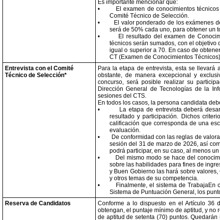
Es importante mencionar que:
•
El examen de conocimientos técnicos e
Comité Técnico de Selección.
•
El valor ponderado de los exámenes de
será de 50% cada uno, para obtener un t
•
El resultado del examen de Conocim
técnicos serán sumados, con el objetivo
igual o superior a 70. En caso de obtene
CT (Examen de Conocimientos Técnicos
Entrevista con el Comité
Para la etapa de entrevista, esta se llevará
Técnico de Selección*
obstante, de manera excepcional y exclus
concurso, será posible realizar su particip
Dirección General de Tecnologías de la Inf
sesiones del CTS.
En todos los casos, la persona candidata deb
•
La etapa de entrevista deberá desarr
resultado y participación. Dichos crit
calificación que corresponda de una esc
evaluación.
•
De conformidad con las reglas de valorac
sesión del 31 de marzo de 2026, así como
podrá participar, en su caso, al menos un
•
Del mismo modo se hace del conocimie
sobre las habilidades para fines de ingr
y Buen Gobierno las hará sobre valores,
y otros temas de su competencia.
•
Finalmente, el sistema de TrabajaEn c
Sistema de Puntuación General, los punt
Reserva de Candidatos
Conforme a lo dispuesto en el Artículo 36 d
obtengan, el puntaje mínimo de aptitud, y no 
de aptitud de setenta (70) puntos. Quedarán i