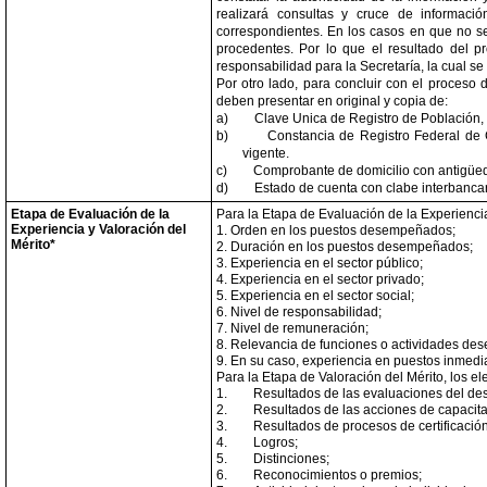
realizará consultas y cruce de informació
correspondientes. En los casos en que no se 
procedentes. Por lo que el resultado del p
responsabilidad para la Secretaría, la cual s
Por otro lado, para concluir con el proceso 
deben presentar en original y copia de:
a)
Clave Unica de Registro de Población,
b)
Constancia de Registro Federal de C
vigente.
c)
Comprobante de domicilio con antigüeda
d)
Estado de cuenta con clabe interbanca
Etapa de Evaluación de la
Para la Etapa de Evaluación de la Experienci
Experiencia y Valoración del
1. Orden en los puestos desempeñados;
Mérito*
2. Duración en los puestos desempeñados;
3. Experiencia en el sector público;
4. Experiencia en el sector privado;
5. Experiencia en el sector social;
6. Nivel de responsabilidad;
7. Nivel de remuneración;
8. Relevancia de funciones o actividades des
9. En su caso, experiencia en puestos inmediat
Para la Etapa de Valoración del Mérito, los 
1.
Resultados de las evaluaciones del d
2.
Resultados de las acciones de capacita
3.
Resultados de procesos de certificación
4.
Logros;
5.
Distinciones;
6.
Reconocimientos o premios;