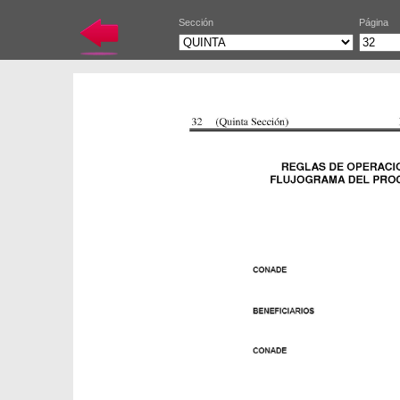
Sección
Página