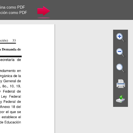
gina como PDF
cción como PDF