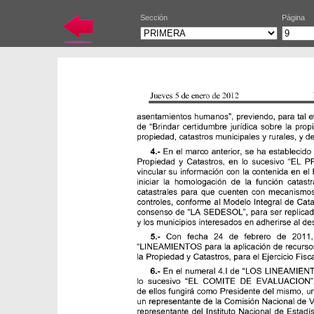
Sección
Página